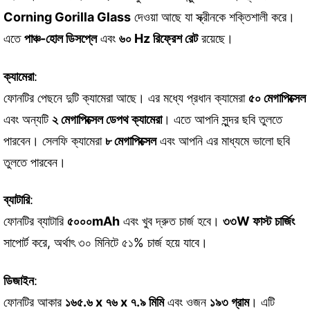
Corning Gorilla Glass
দেওয়া আছে যা স্ক্রীনকে শক্তিশালী করে।
এতে
পাঞ্চ-হোল ডিসপ্লে
এবং
৬০ Hz রিফ্রেশ রেট
রয়েছে।
ক্যামেরা
:
ফোনটির পেছনে দুটি ক্যামেরা আছে। এর মধ্যে প্রধান ক্যামেরা
৫০ মেগাপিক্সেল
এবং অন্যটি
২ মেগাপিক্সেল ডেপথ ক্যামেরা
। এতে আপনি সুন্দর ছবি তুলতে
পারবেন। সেলফি ক্যামেরা
৮ মেগাপিক্সেল
এবং আপনি এর মাধ্যমে ভালো ছবি
তুলতে পারবেন।
ব্যাটারি
:
ফোনটির ব্যাটারি
৫০০০mAh
এবং খুব দ্রুত চার্জ হবে।
৩৩W ফাস্ট চার্জিং
সাপোর্ট করে, অর্থাৎ ৩০ মিনিটে ৫১% চার্জ হয়ে যাবে।
ডিজাইন
:
ফোনটির আকার
১৬৫.৬ x ৭৬ x ৭.৯ মিমি
এবং ওজন
১৯৩ গ্রাম
। এটি