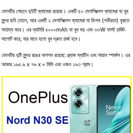
ফোনটির পেছনে দুইটি ক্যামেরা রয়েছে। একটি ৫০ মেগাপিক্সেল ক্যামেরা যা খুব
সুন্দর ছবি তোলে, আর একটি ২ মেগাপিক্সেল ক্যামেরা যা ডিপথ (গভীরতা) বুঝতে
সাহায্য করে। এর ব্যাটারি ৫০০০mAh যা খুব বড় এবং ৩৩W ফাস্ট চার্জিং
সাপোর্ট করে, যার মানে হলো খুব দ্রুত চার্জ হবে।
ফোনটির দুটি সুন্দর রঙের অপশন রয়েছে: ব্ল্যাক স্যাটিন এবং সায়ান স্পার্কল। এর
আকার ১৬৫.৬ x ৭৬ x ৮ মিমি এবং ওজন ১৯৩ গ্রাম।