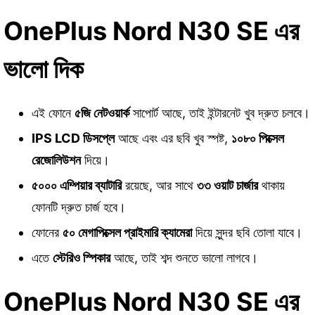
OnePlus Nord N30 SE এর
ভালো দিক
এই ফোনে
৫জি নেটওয়ার্ক
সাপোর্ট আছে, তাই ইন্টারনেট খুব দ্রুত চলবে।
IPS LCD ডিসপ্লে
আছে এবং এর ছবি খুব স্পষ্ট,
১০৮০ পিক্সেল
রেজোলিউশন
দিয়ে।
৫০০০ এম্পিয়ার ব্যাটারি
রয়েছে, আর সাথে
৩৩ ওয়াট চার্জার
থাকায়
ফোনটি দ্রুত চার্জ হবে।
ফোনের
৫০ মেগাপিক্সেল প্রাইমারি ক্যামেরা
দিয়ে সুন্দর ছবি তোলা যাবে।
এতে
স্টেরিও স্পিকার
আছে, তাই শব্দ শুনতে ভালো লাগবে।
OnePlus Nord N30 SE এর