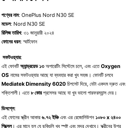
পণ্যের নাম
: OnePlus Nord N30 SE
মডেল
: Nord N30 SE
রিলিজ তারিখ
: ৩১ জানুয়ারী ২০২৪
ফোনের ধরন
: স্মার্টফোন
সফটওয়্যার
:
এই ফোনটি
অ্যান্ড্রয়েড ১৩
অপারেটিং সিস্টেমে চলে, এবং এতে
Oxygen
OS
নামের সফটওয়্যার আছে যা ব্যবহার করা খুব সহজ। ফোনটি চলবে
Mediatek Dimensity 6020
চিপসেট দিয়ে, যেটা একদম দ্রুত এবং
শক্তিশালী। এতে
৮ কোর
প্রসেসর আছে যা খুব ভালো পারফরম্যান্স দেয়।
ডিসপ্লে
:
এই ফোনের স্ক্রীন আকার
৬.৭২ ইঞ্চি
এবং এর রেজোলিউশন
১০৮০ x ২৪০০
পিক্সেল
। এর মানে হল যে ছবিগুলি খুব স্পষ্ট এবং সুন্দর দেখাবে। স্ক্রীনের উপর