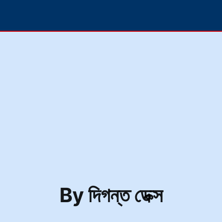
By দিগন্ত ডেক্স