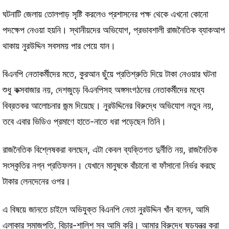
ঘটনাটি জেলায় তোলপাড় সৃষ্টি করলেও প্রশাসনের পক্ষ থেকে এখনো কোনো
পদক্ষেপ নেওয়া হয়নি। স্থানীয়দের অভিযোগ, প্রভাবশালী রাজনৈতিক ব্যাকআপ
থাকায় নুরউদ্দিন সবসময় পার পেয়ে যান।
বিএনপি নেতাকর্মীদের মতে, কুরআন ছুঁয়ে প্রতিশ্রুতি দিয়ে টাকা নেওয়ার ঘটনা
শুধু কক্সবাজার নয়, দেশজুড়ে বিএনপিসহ অঙ্গসংগঠনের নেতাকর্মীদের মধ্যে
বিব্রতকর আলোচনার জন্ম দিয়েছে। নুরউদ্দিনের বিরুদ্ধে অভিযোগ নতুন নয়,
তবে এবার ভিডিও প্রমাণে হাতে-নাতে ধরা পড়েছেন তিনি।
রাজনৈতিক বিশ্লেষকরা বলছেন, এটা কেবল ব্যক্তিগত দুর্নীতি নয়, রাজনৈতিক
সংস্কৃতির নগ্ন প্রতিফলন। যেখানে মানুষকে বাঁচানো বা ফাঁসানো নির্ভর করছে
টাকার লেনদেনের ওপর।
এ বিষয়ে জানতে চাইলে অভিযুক্ত বিএনপি নেতা নুরউদ্দিন খাঁন বলেন, আমি
এলাকার সমাজপতি, বিচার-শালিশ সব আমি করি। আমার বিরুদ্ধে ষড়যন্ত্র করা