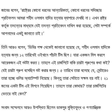
জাবের বলেন, ‘রাষ্ট্রের কোনো ধরনের আন্তরিকতা, কোনো ধরনের সদিচ্ছার
প্রতিফলন আমরা শহীদ ওসমান হাদির হত্যার ব্যাপারে দেখছি না। এখন রাষ্ট্র
কর্তৃক তদন্তের মাধ্যমে যেই তদন্ত প্রতিবেদন দাখিল করা হয়েছে, সেটা সম্পর্কে
আপনাদের একটু জানাতে চাই।’
তিনি আরও বলেন, ‘ডিবির পক্ষ থেকেই জানানো হয়েছে যে, শহীদ ওসমান হাদিকে
হত্যার জন্য ১২ তারিখেই ওইখানে পাঁচটা টিম ছিল। যারা একজন মিস করলে
আরেকজন এই শুটটা করত। তাহলে এই চার্জশিটে বাকি চারটা গ্রুপের কথা কই?
যেই চারটা গ্রুপ বসেছিল শুট করার জন্য। ৫ তারিখে তারা বলেছে যে, সেন্টারেও
তারা হচ্ছে গুলির অ্যাটেম্পট নিয়েছে। কিন্তু তারা সেটাতে সক্ষম হয় নাই। ২১
জনের একটা টিম এই মিশনে গিয়েছিল। তাহলে তারা কোথায়? তারা চার্জশিটের
ভেতরে নাই কেন?’
সংবাদ সম্মেলনে আরও উপস্থিত ছিলেন ডাকসুর মুক্তিযুদ্ধ ও গণতান্ত্রিক