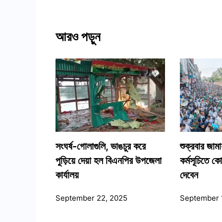
আরও পড়ুন
সংঘর্ষ-গোলাগুলি, ভাঙচুর করে
শুক্রবার জাম
পুড়িয়ে দেয়া হল বিএনপির উপজেলা
কর্মসূচিতে ক
কার্যালয়
দেবেন
September 22, 2025
September 