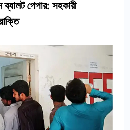
হীন ব্যালট পেপার: সহকারী
রোক্তি