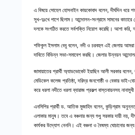
এ বিষয়ে সোহেল হোসনাইন কায়কোবাদ বলেন, দীর্ঘদিন ধরে শহর 
সুখ-দুঃখে পাশে ছিলাম। আন্দোলন-সংগ্রামে সামনের কাতারে 
দলকে সংগঠিত করতে সর্বশক্তি নিয়োগ করেছি। আশা করি, আ
শফিকুল ইসলাম বেবু বলেন, নদী ও চরবহুল এই জেলায় আমরা চর
দাবিতে বিভিন্ন সভা-সমাবেশ করছি। জেলার উন্নয়ন আন্দোলন
জামায়াতের প্রার্থী অ্যাডভোকেট ইয়াছিন আলী সরকার বলেন, ক
মেডিকেল কলেজ প্রতিষ্ঠা, দরিদ্র জনগোষ্ঠী ও বেকার ভাই-বোন
করে ধরলা নদীতে ধরলা ব্যারাজ প্রকল্প বাস্তবায়নসহ নানামুখী উ
এনসিপির প্রার্থী ড. আতিক মুজাহিদ বলেন, কুড়িগ্রাম অনু
এলাকার মানুষ। তবে এ বঞ্চনার জন্য শুধু সরকার দায়ী নয়, দী
কার্যকর উদ্যোগ নেননি। এই বঞ্চনা ও বৈষম্য ঘোচানোর জন্য