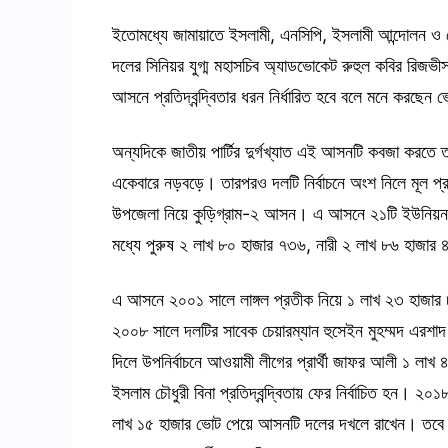
ইতোমধ্যে জামায়াতে ইসলামী, এনসিপি, ইসলামী আন্দোলন ও খে
দলের সিনিয়র যুগ্ম মহাসচিব অ্যাডভোকেট রুহুল কবির রিজভ
আসনে প্রতিদ্বন্দ্বিতার ধরন নির্ধারিত হবে বলে মনে করছেন
অন্যদিকে জাতীয় পার্টির দুর্গখ্যাত এই আসনটি কবজা করতে 
একেবারে নড়বড়ে। তারপরও দলটি নির্বাচনে অংশ নিলে মূল প্রত
উপজেলা নিয়ে কুড়িগ্রাম-২ আসন। এ আসনে ২১টি ইউনিয়
মধ্যে পুরুষ ২ লাখ ৮০ হাজার ৭৩৬, নারী ২ লাখ ৮৬ হাজার 
এ আসনে ২০০১ সালে লাঙ্গল প্রতীক নিয়ে ১ লাখ ২৩ হাজার ৮৮
২০০৮ সালে দলটির সাবেক চেয়ারম্যান হুসেইন মুহম্মদ এর
দিলে উপনির্বাচনে আওয়ামী লীগের প্রার্থী জাফর আলী ১ ল
ইসলাম চৌধুরী বিনা প্রতিদ্বন্দ্বিতায় ফের নির্বাচিত হন। ২০১৮
লাখ ১৫ হাজার ভোট পেয়ে আসনটি দলের দখলে রাখেন। তবে ২০