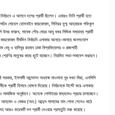
্বাচনে এ আসনে দলের প্রার্থী ছিলেন। এবারও তিনি প্রার্থী হতে
 সচিব সোহেল হোসনাইন কায়কোবাদ, সিনিয়র যুগ্ম আহ্বায়ক শফিকুল
ি উমর ফারুখ, সাবেক পৌর মেয়র আবু বকর সিদ্দিক সম্ভাব্য প্রার্থী
 কায়কোবাদ দীর্ঘদিন নির্বাচনি এলাকার আনাচে-কানাচে জনসংযোগ
েবু ও হাসিবুর রহমান ঢাকা বিশ্ববিদ্যালয় ও রাজশাহী
্ন শ্রেণির মানুষের কাছে ছুটে যাচ্ছেন। নিয়মিত সভা-সমাবেশ করছেন।
 সরকার, ইসলামী আন্দোলন অধ্যক্ষ মাওলানা নুর বখত মিয়া, এনসিপি
ে প্রার্থী হিসাবে ঘোষণা দিয়েছে। নির্বাচনকে টার্গেট করে এলাকায়
সামাজিক অনুষ্ঠানে। অনেকে পোস্টারের মাধ্যমেও প্রচার চালাচ্ছেন।
উদ্দিন আহমেদ ও মেজর (অব.) আব্দুস সালামের নাম শোনা গেলেও মাঠে
 আরও কয়েকটি দল প্রার্থী দেওয়ার প্রস্তুতি শুরু করেছে।