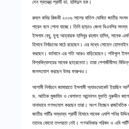
দেন স্বতন্ত্র প্রার্থী ডা. হামিদুল হক।
রুহুল কবির রিজভী ২০০৬ সালের বাতিল ঘোষিত জাতীয় সংসদ নির
পারেন বলে শোনা যাচ্ছে। তিনি ছাড়াও জেলা বিএনপির সদস্য
ইসলাম বেবু, যুগ্ম আহ্বায়ক হাসিবুর রহমান হাসিব, সাবেক এমপ
হিসাবে নির্বাচনের মাঠে রয়েছেন। এর মধ্যে সোহেল হোসনাইন
করছেন। বর্তমানে এর গতি আরও বাড়িয়েছেন। শফিকুল ইসলাম ব
বিশ্ববিদ্যালয়ের সাবেক ছাত্রনেতা। তারা পেশাজীবীসহ বিভিন
জনসংযোগ করছেন উমর ফারুখও।
আগামী নির্বাচনে জামায়াতে ইসলামী অ্যাডভোকেট ইয়াছিন আলী
ড. আতিক মুজাহিদ ও খেলাফত আন্দোলন মুফতি নুরুদ্দীন কাশেমীক
নানাভাবে গণসংযোগ করছেন তারা। অংশ নিচ্ছেন রাজনৈতিক ও 
জাতীয় পার্টির সম্ভাব্য প্রার্থী হিসাবে সাবেক এমপি পনির 
তাদের কোনো তৎপরতা নেই। গণঅধিকার পরিষদ ও এবি পার্টিসহ