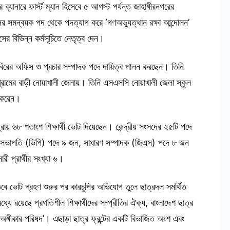
ানারে ফার্স্ট ম্যান হিসেবে ৫ আগস্ট পর্যন্ত জাহাঙ্গীরনগরের
ের সমন্বয়ক পদ থেকে পদত্যাগ করে ‘গণঅভ্যুত্থান রক্ষা আন্দোলন’
পাসের বিভিন্ন কর্মসূচিতে নেতৃত্ব দেন।
িবিরের অফিস ও প্রচার সম্পাদক পদে দায়িত্ব পালন করছেন। তিনি
র গ্রামের বাড়ী নোয়াখালী জেলায়। তিনি এসএসসি নোয়াখালী জেলা স্কুল
 করেন।
রায় ৬৮ শতাংশ শিক্ষার্থী ভোট দিয়েছেন। কেন্দ্রীয় সংসদের ২৫টি পদে
 সহ-সভাপতি (ভিপি) পদে ৯ জন, সাধারণ সম্পাদক (জিএস) পদে ৮ জন
ী প্রার্থীর সংখ্যা ৬।
তবে ভোট গ্রহণ শুরুর পর কারচুপির অভিযোগ তুলে ছাত্রদল সমর্থিত
মধ্যে রয়েছে প্রগতিশীল শিক্ষার্থীদের সম্প্রীতির ঐক্য, বাংলাদেশ ছাত্র
র ‘অঙ্গীকার পরিষদ’। এছাড়া ছাত্র ফ্রন্টের একটি বিভাজিত অংশ এবং