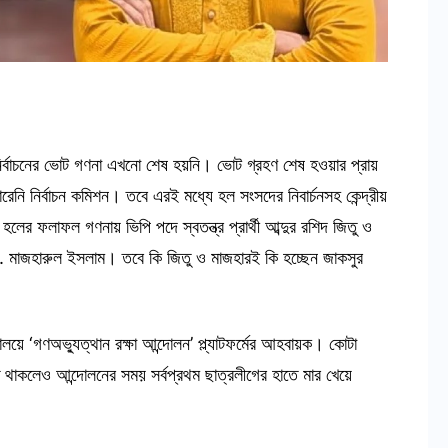
কসু) নির্বাচনের ভোট গণনা এখনো শেষ হয়নি। ভোট গ্রহণ শেষ হওয়ার প্রায়
নি নির্বাচন কমিশন। তবে এরই মধ্যে হল সংসদের নিবার্চনসহ কেন্দ্রীয়
লের ফলাফল গণনায় ভিপি পদে স্বতন্ত্র প্রার্থী আব্দুর রশিদ জিতু ও
. মাজহারুল ইসলাম। তবে কি জিতু ও মাজহারই কি হচ্ছেন জাকসুর
্যালয়ে ‘গণঅভ্যুত্থান রক্ষা আন্দোলন’ প্ল্যাটফর্মের আহবায়ক। কোটা
 থাকলেও আন্দোলনের সময় সর্বপ্রথম ছাত্রলীগের হাতে মার খেয়ে