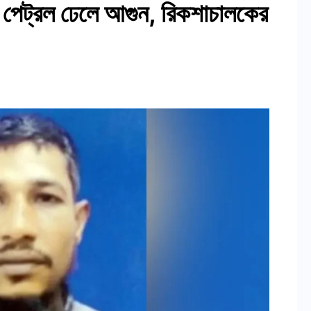
়ে পেট্রল ঢেলে আগুন, রিকশাচালকের