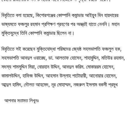
বিবৃতিতে বলা হয়েছে, কিশোরগঞ্জের কোম্পানি কমান্ডার আইয়ুব বিন হায়দারের
ভাষ্যমতে ফজলুর রহমান প্রশিক্ষণ গ্রহণের পর অস্ত্রই হাতে নেননি। মহান
মুক্তিযুদ্ধে তিনি কোম্পানি কমান্ডার ছিলেন না।
বিবৃতিতে সই করেছেন মুক্তিযোদ্ধা পরিষদের জ্যেষ্ঠ সহসভাপতি ফজলুল হক,
সহসভাপতি আবদুল ওয়ারেছ, ডা. আলতাফ হোসেন, শাহাবুদ্দিন, মতিউর রহমান,
সদস্য শামসুদ্দিন মিয়া, বোরহান উদ্দিন, আবদুল করিম. মোকাররম হোসেন,
কামালউদ্দিন, হাফিজ উদ্দিন, আহসান উল্লাহ পাটোয়ারী, আনোয়ার হোসেন,
আব্দুল হামিদ, দৌলত আহমেদ, নূর মোহাম্মদ, নজরুল ইসলাম বকসী প্রমুখ
আপনার মতামত লিখুনঃ