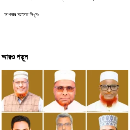
আপনার মতামত লিখুনঃ
আরও পড়ুন