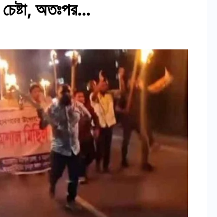
 চেষ্টা, অতঃপর…