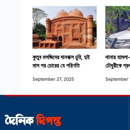
কুতুব মসজিদের দানবাক্স চুরি, দুই
থানায় হামলা-
মাস পর চোরের যে পরিণতি
চৌধুরীকে প্
September 27, 2025
September 